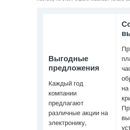
С
в
Пр
Выгодные
пл
предложения
ча
об
Каждый год
на
компании
кр
предлагают
Пр
различные акции на
вы
электронику,
ус