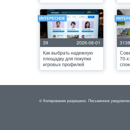
ИНТЕРЕСНОЕ
ИНТЕР
39
2026-08-01
313
Как выбрать надежную
Сове
площадку для покупки
70-х
игровых профилей
спок
© Копирование разрешено. Письменное уведомление