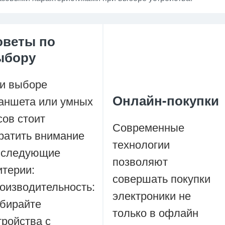
оветы по
ыбору
и выборе
Онлайн-покупки
аншета или умных
сов стоит
Современные
ратить внимание
технологии
 следующие
позволяют
итерии:
совершать покупки
оизводительность:
электроники не
бирайте
только в офлайн
тройства с