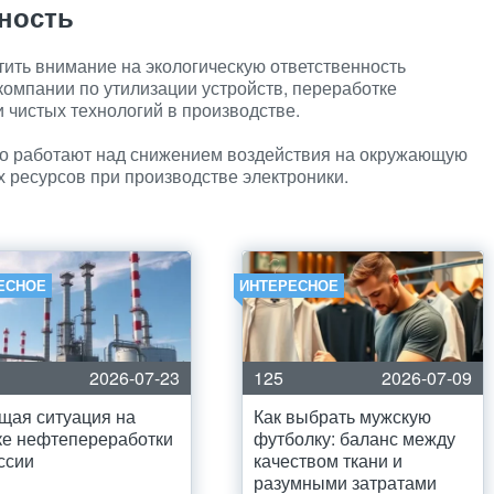
нность
тить внимание на экологическую ответственность
компании по утилизации устройств, переработке
 чистых технологий в производстве.
но работают над снижением воздействия на окружающую
х ресурсов при производстве электроники.
ЕСНОЕ
ИНТЕРЕСНОЕ
2026-07-23
125
2026-07-09
щая ситуация на
Как выбрать мужскую
е нефтепереработки
футболку: баланс между
ссии
качеством ткани и
разумными затратами