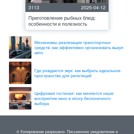
3113
2025-04-12
Приготовление рыбных блюд:
особенности и полезность
Механизмы реализации транспортных
средств: как эффективно организовать выкуп
авто
Где рождается звук: как выбрать идеальное
пространство для репетиций
Цифровая гостиная: как меняется наше
восприятие кино в эпоху бесконечного
выбора
© Копирование разрешено. Письменное уведомление и