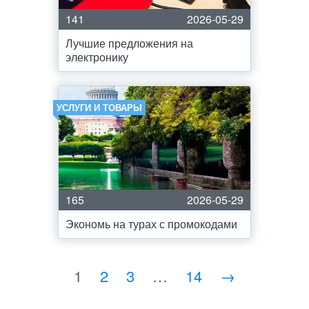
141
2026-05-29
Лучшие предложения на
электронику
УСЛУГИ И ТОВАРЫ
165
2026-05-29
Экономь на турах с промокодами
1
2
3
…
14
→