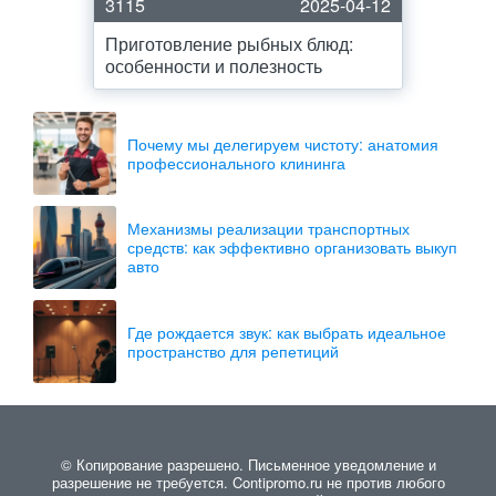
3115
2025-04-12
Приготовление рыбных блюд:
особенности и полезность
Почему мы делегируем чистоту: анатомия
профессионального клининга
Механизмы реализации транспортных
средств: как эффективно организовать выкуп
авто
Где рождается звук: как выбрать идеальное
пространство для репетиций
© Копирование разрешено. Письменное уведомление и
разрешение не требуется. Contipromo.ru не против любого