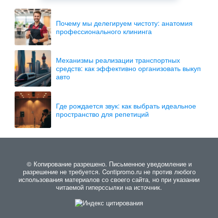
Почему мы делегируем чистоту: анатомия
профессионального клининга
Механизмы реализации транспортных
средств: как эффективно организовать выкуп
авто
Где рождается звук: как выбрать идеальное
пространство для репетиций
© Копирование разрешено. Письменное уведомление и
разрешение не требуется. Contipromo.ru не против любого
использования материалов со своего сайта, но при указании
читаемой гиперссылки на источник.