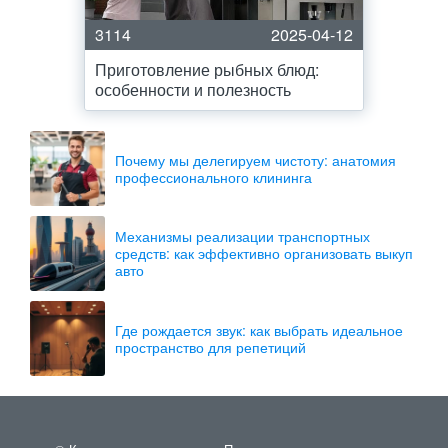
3114
2025-04-12
Приготовление рыбных блюд:
особенности и полезность
Почему мы делегируем чистоту: анатомия
профессионального клининга
Механизмы реализации транспортных
средств: как эффективно организовать выкуп
авто
Где рождается звук: как выбрать идеальное
пространство для репетиций