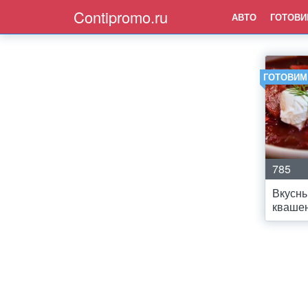
Contipromo.ru
АВТО
ГОТОВИ
ГОТОВИМ
785
Вкусны
квашен