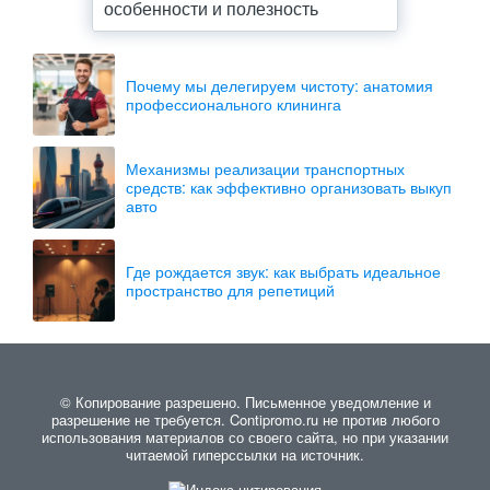
особенности и полезность
Почему мы делегируем чистоту: анатомия
профессионального клининга
Механизмы реализации транспортных
средств: как эффективно организовать выкуп
авто
Где рождается звук: как выбрать идеальное
пространство для репетиций
© Копирование разрешено. Письменное уведомление и
разрешение не требуется. Contipromo.ru не против любого
использования материалов со своего сайта, но при указании
читаемой гиперссылки на источник.