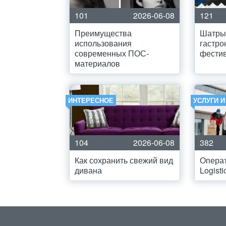
101
2026-06-08
121
Преимущества
Шатры
использования
гастро
современных ПОС-
фести
материалов
ИНТЕРЕСНОЕ
УСЛУГИ 
104
2026-06-08
382
Как сохранить свежий вид
Операто
дивана
Logisti