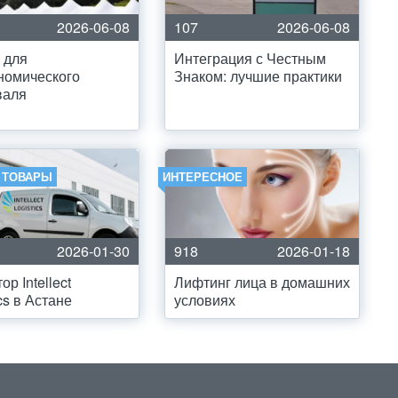
2026-06-08
107
2026-06-08
 для
Интеграция с Честным
номического
Знаком: лучшие практики
валя
И ТОВАРЫ
ИНТЕРЕСНОЕ
2026-01-30
918
2026-01-18
р Intellect
Лифтинг лица в домашних
cs в Астане
условиях