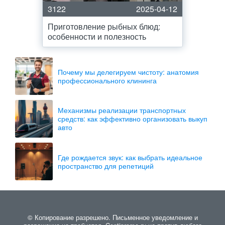
3122
2025-04-12
Приготовление рыбных блюд:
особенности и полезность
Почему мы делегируем чистоту: анатомия
профессионального клининга
Механизмы реализации транспортных
средств: как эффективно организовать выкуп
авто
Где рождается звук: как выбрать идеальное
пространство для репетиций
© Копирование разрешено. Письменное уведомление и