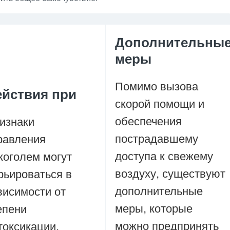
Дополнительны
меры
Помимо вызова
ействия при
скорой помощи и
обеспечения
изнаки
пострадавшему
равления
доступа к свежему
коголем могут
воздуху, существуют
рьироваться в
дополнительные
висимости от
меры, которые
епени
можно предпринять
токсикации.