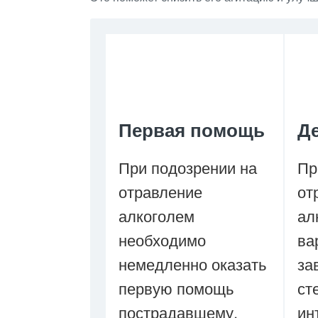
Первая помощь
Д
При подозрении на
Пр
отравление
от
алкоголем
ал
необходимо
ва
немедленно оказать
за
первую помощь
ст
пострадавшему.
ин