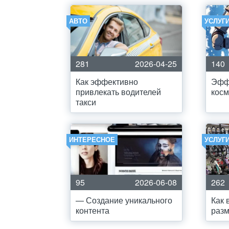
АВТО
УСЛУГ
281
2026-04-25
140
Как эффективно
Эфф
привлекать водителей
кос
такси
ИНТЕРЕСНОЕ
УСЛУГ
95
2026-06-08
262
— Создание уникального
Как 
контента
разм