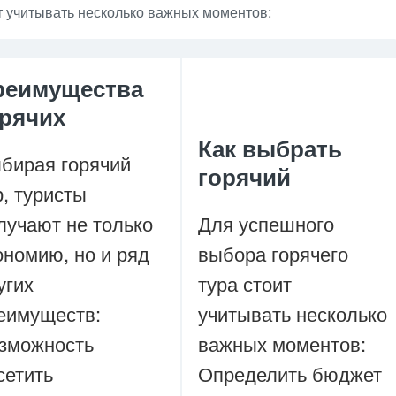
т учитывать несколько важных моментов:
реимущества
орячих
Как выбрать
бирая горячий
горячий
р, туристы
лучают не только
Для успешного
ономию, но и ряд
выбора горячего
угих
тура стоит
еимуществ:
учитывать несколько
зможность
важных моментов:
сетить
Определить бюджет