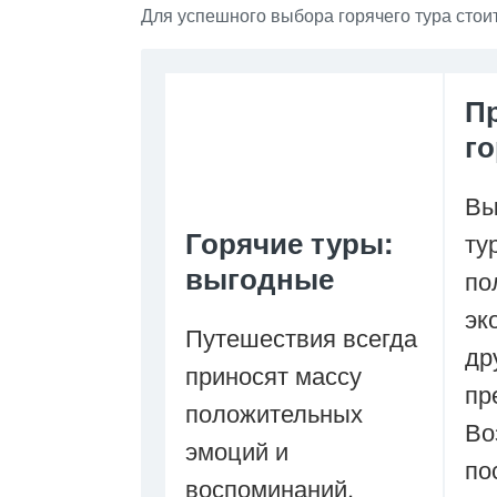
Для успешного выбора горячего тура стои
П
г
Вы
Горячие туры:
ту
выгодные
по
эк
Путешествия всегда
др
приносят массу
пр
положительных
Во
эмоций и
по
воспоминаний.