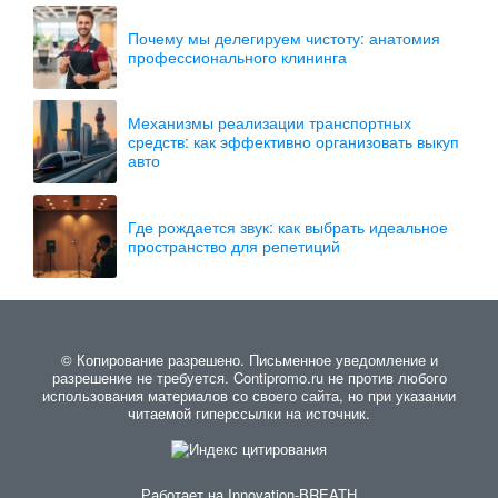
Почему мы делегируем чистоту: анатомия
профессионального клининга
Механизмы реализации транспортных
средств: как эффективно организовать выкуп
авто
Где рождается звук: как выбрать идеальное
пространство для репетиций
© Копирование разрешено. Письменное уведомление и
разрешение не требуется. Contipromo.ru не против любого
использования материалов со своего сайта, но при указании
читаемой гиперссылки на источник.
Работает на
Innovation-BREATH