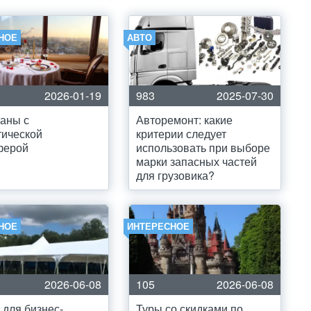
НОЕ
АВТО
2026-01-19
983
2025-07-30
аны с
Авторемонт: какие
тической
критерии следует
ферой
использовать при выборе
марки запасных частей
для грузовика?
НОЕ
ИНТЕРЕСНОЕ
2026-06-08
105
2026-06-08
для бизнес-
Туры со скидками по