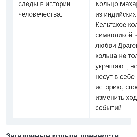
следы в истории
Кольцо Маха
человечества.
из индийских
Кельтское ко
символикой 
любви Драго
кольца не то
украшают, но
несут в себе
историю, сп
изменить ход
событий
Загадочные кольца древности