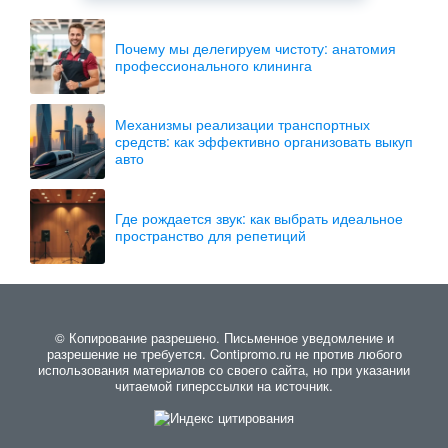
Почему мы делегируем чистоту: анатомия
профессионального клининга
Механизмы реализации транспортных
средств: как эффективно организовать выкуп
авто
Где рождается звук: как выбрать идеальное
пространство для репетиций
© Копирование разрешено. Письменное уведомление и
разрешение не требуется. Contipromo.ru не против любого
использования материалов со своего сайта, но при указании
читаемой гиперссылки на источник.