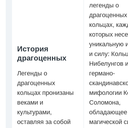
легенды о
драгоценных
кольцах, каж
которых несе
уникальную 
История
и силу: Коль
драгоценных
Нибелунгов 
Легенды о
германо-
драгоценных
скандинавск
кольцах пронизаны
мифологии К
веками и
Соломона,
культурами,
обладающее
оставляя за собой
магической с