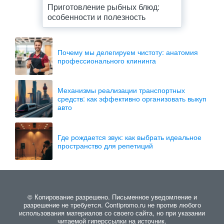
Приготовление рыбных блюд:
особенности и полезность
Почему мы делегируем чистоту: анатомия
профессионального клининга
Механизмы реализации транспортных
средств: как эффективно организовать выкуп
авто
Где рождается звук: как выбрать идеальное
пространство для репетиций
© Копирование разрешено. Письменное уведомление и
разрешение не требуется. Contipromo.ru не против любого
использования материалов со своего сайта, но при указании
читаемой гиперссылки на источник.