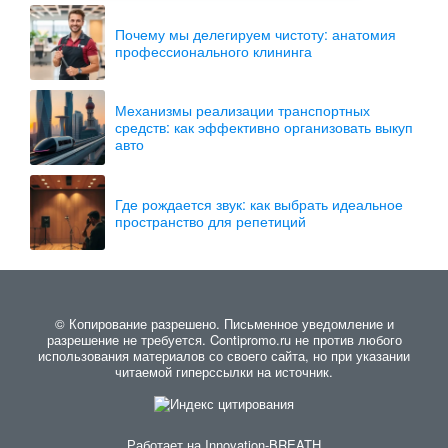
Почему мы делегируем чистоту: анатомия
профессионального клининга
Механизмы реализации транспортных
средств: как эффективно организовать выкуп
авто
Где рождается звук: как выбрать идеальное
пространство для репетиций
© Копирование разрешено. Письменное уведомление и
разрешение не требуется. Contipromo.ru не против любого
использования материалов со своего сайта, но при указании
читаемой гиперссылки на источник.
Работает на
Innovation-BREATH