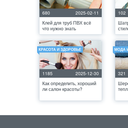
680
2025-02-11
102
Клей для труб ПВХ всё
Шатр
что нужно знать
стил
КРАСОТА И ЗДОРОВЬЕ
МОДА 
1185
2025-12-30
321
Как определить, хороший
Шерс
ли салон красоты?
тепл