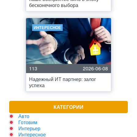
бесконечного выбора
ИНТЕРЕСНОЕ
113
2026-06-08
Надежный ИТ партнер: залог
успеха
КАТЕГОРИИ
Авто
Готовим
Интерьер
Интересное