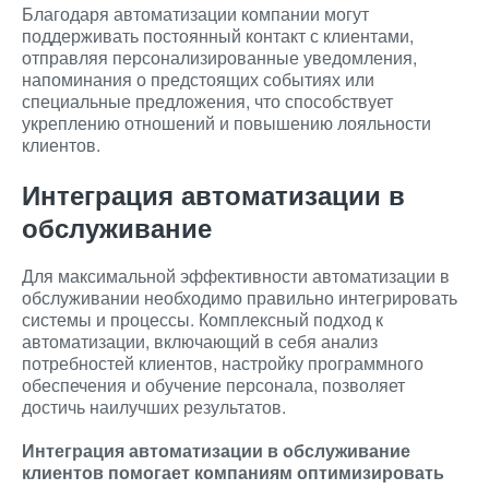
Благодаря автоматизации компании могут
поддерживать постоянный контакт с клиентами,
отправляя персонализированные уведомления,
напоминания о предстоящих событиях или
специальные предложения, что способствует
укреплению отношений и повышению лояльности
клиентов.
Интеграция автоматизации в
обслуживание
Для максимальной эффективности автоматизации в
обслуживании необходимо правильно интегрировать
системы и процессы. Комплексный подход к
автоматизации, включающий в себя анализ
потребностей клиентов, настройку программного
обеспечения и обучение персонала, позволяет
достичь наилучших результатов.
Интеграция автоматизации в обслуживание
клиентов помогает компаниям оптимизировать