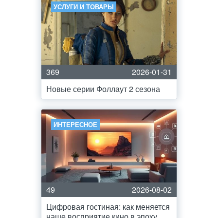
УСЛУГИ И ТОВАРЫ
369
2026-01-31
Новые серии Фоллаут 2 сезона
ИНТЕРЕСНОЕ
49
2026-08-02
Цифровая гостиная: как меняется
наше восприятие кино в эпоху