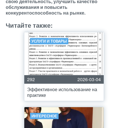
свою деятельность, улучшить качество
обслуживания и повысить
конкурентоспособность на рынке.
Читайте также:
УСЛУГИ И ТОВАРЫ
292
2026-03-04
Эффективное использование на
практике
ИНТЕРЕСНОЕ