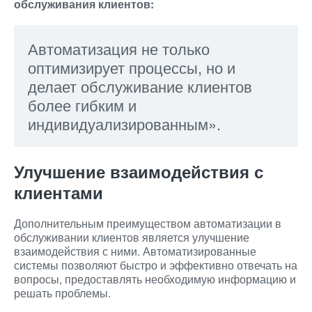
обслуживания клиентов:
Автоматизация не только
оптимизирует процессы, но и
делает обслуживание клиентов
более гибким и
индивидуализированным».
Улучшение взаимодействия с
клиентами
Дополнительным преимуществом автоматизации в
обслуживании клиентов является улучшение
взаимодействия с ними. Автоматизированные
системы позволяют быстро и эффективно отвечать на
вопросы, предоставлять необходимую информацию и
решать проблемы.