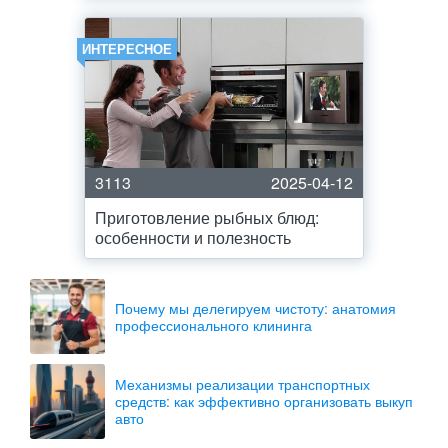
ИНТЕРЕСНОЕ
3113
2025-04-12
Приготовление рыбных блюд:
особенности и полезность
Почему мы делегируем чистоту: анатомия
профессионального клининга
Механизмы реализации транспортных
средств: как эффективно организовать выкуп
авто