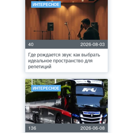
ИНТЕРЕСНОЕ
40
2026-08-03
Где рождается звук: как выбрать
идеальное пространство для
репетиций
ИНТЕРЕСНОЕ
136
2026-06-08