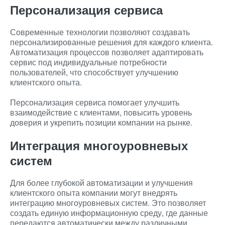
Персонализация сервиса
Современные технологии позволяют создавать
персонализированные решения для каждого клиента.
Автоматизация процессов позволяет адаптировать
сервис под индивидуальные потребности
пользователей, что способствует улучшению
клиентского опыта.
Персонализация сервиса помогает улучшить
взаимодействие с клиентами, повысить уровень
доверия и укрепить позиции компании на рынке.
Интеграция многоуровневых
систем
Для более глубокой автоматизации и улучшения
клиентского опыта компании могут внедрять
интеграцию многоуровневых систем. Это позволяет
создать единую информационную среду, где данные
передаются автоматически между различными