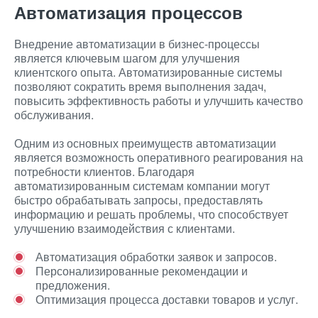
Автоматизация процессов
Внедрение автоматизации в бизнес-процессы
является ключевым шагом для улучшения
клиентского опыта. Автоматизированные системы
позволяют сократить время выполнения задач,
повысить эффективность работы и улучшить качество
обслуживания.
Одним из основных преимуществ автоматизации
является возможность оперативного реагирования на
потребности клиентов. Благодаря
автоматизированным системам компании могут
быстро обрабатывать запросы, предоставлять
информацию и решать проблемы, что способствует
улучшению взаимодействия с клиентами.
Автоматизация обработки заявок и запросов.
Персонализированные рекомендации и
предложения.
Оптимизация процесса доставки товаров и услуг.