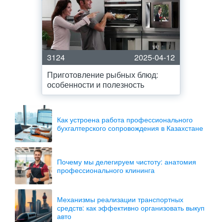
3124
2025-04-12
Приготовление рыбных блюд:
особенности и полезность
Как устроена работа профессионального
бухгалтерского сопровождения в Казахстане
Почему мы делегируем чистоту: анатомия
профессионального клининга
Механизмы реализации транспортных
средств: как эффективно организовать выкуп
авто