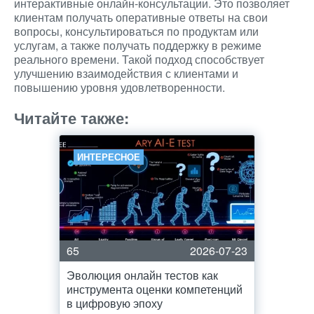
интерактивные онлайн-консультации. Это позволяет
клиентам получать оперативные ответы на свои
вопросы, консультироваться по продуктам или
услугам, а также получать поддержку в режиме
реального времени. Такой подход способствует
улучшению взаимодействия с клиентами и
повышению уровня удовлетворенности.
Читайте также:
ИНТЕРЕСНОЕ
65
2026-07-23
Эволюция онлайн тестов как
инструмента оценки компетенций
в цифровую эпоху