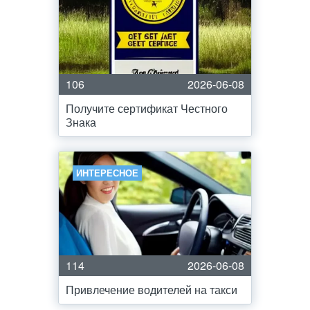
106
2026-06-08
Получите сертификат Честного
Знака
ИНТЕРЕСНОЕ
114
2026-06-08
Привлечение водителей на такси